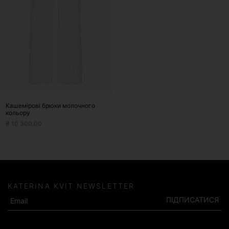
Параметри
можна
вибрати
на
сторінці
товару
Кашемірові брюки молочного
кольору
₴
10 300.00
KATERINA KVIT NEWSLETTER
ПІДПИСАТИСЯ