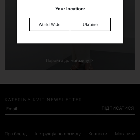
Your location:
World Wide
Ukraine
Перейти до магазину
KATERINA KVIT NEWSLETTER
ПІДПИСАТИСЯ
Про бренд
Інструкція по догляду
Контакти
Магазини