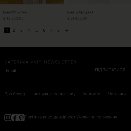
Еко-топ білий
Еко- біла сукня
₴
13 800.00
₴
21 800.00
1
2
3
4
…
6
7
8
→
KATERINA KVIT NEWSLETTER
ПІДПИСАТИСЯ
Про бренд
Інструкція по догляду
Контакти
Магазини
Політика конфіденційності
Умови та положення