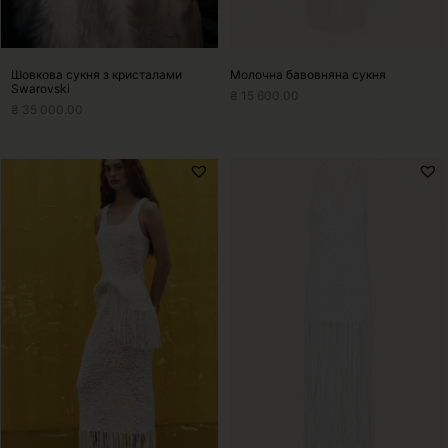
Шовкова сукня з кристалами
Молочна бавовняна сукня
Swarovski
₴
15 600.00
₴
35 000.00
Цей
Цей
товар
товар
має
має
кілька
кілька
варіантів.
варіантів.
Параметри
Параметри
можна
можна
вибрати
вибрати
на
на
сторінці
сторінці
товару
товару