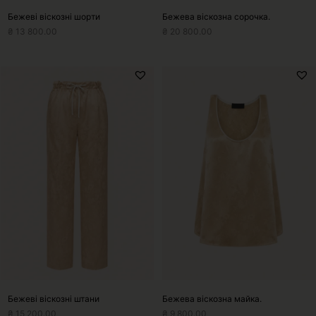
Бежеві віскозні шорти
Бежева віскозна сорочка.
₴
13 800.00
₴
20 800.00
Цей
Цей
товар
товар
має
має
кілька
кілька
варіантів.
варіантів.
Параметри
Параметри
можна
можна
вибрати
вибрати
на
на
сторінці
сторінці
товару
товару
Бежеві віскозні штани
Бежева віскозна майка.
₴
15 200.00
₴
9 800.00