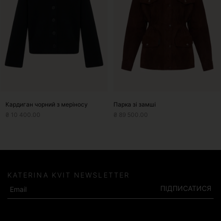
Параметри
Параметри
можна
можна
вибрати
вибрати
на
на
сторінці
сторінці
товару
товару
Кардиган чорний з меріносу
Парка зі замші
₴
10 400.00
₴
89 500.00
KATERINA KVIT NEWSLETTER
ПІДПИСАТИСЯ