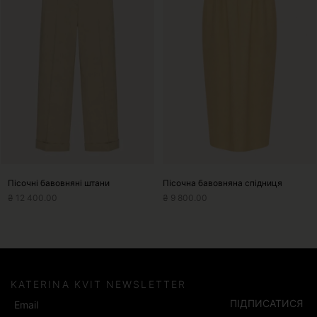
кілька
кілька
варіантів.
варіантів.
Параметри
Параметри
можна
можна
вибрати
вибрати
на
на
сторінці
сторінці
товару
товару
Пісочні бавовняні штани
Пісочна бавовняна спідниця
₴
12 400.00
₴
9 800.00
KATERINA KVIT NEWSLETTER
ПІДПИСАТИСЯ