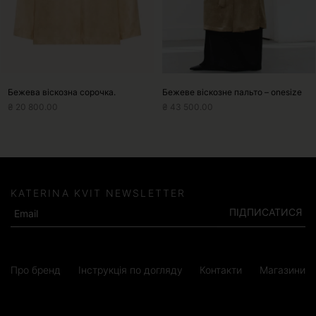
на
сторінці
товару
Бежева віскозна сорочка.
Бежеве віскозне пальто – onesize
₴
20 800.00
₴
43 500.00
KATERINA KVIT NEWSLETTER
ПІДПИСАТИСЯ
Про бренд
Інструкція по догляду
Контакти
Магазини